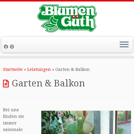
Zum
Inhalt
Startseite
»
Leistungen
»
Garten & Balkon
springen
Garten & Balkon
Bei uns
finden sie
immer
saisonale