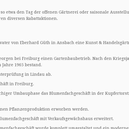
, so etwa den Tag der offenen Gärtnerei oder saisonale Ausstel
ren diversen Rabattaktionen.
ter von Eberhard Güth in Ansbach eine Kunst & Handelsgärtn
eorgen bei Freiburg einen Gartenbaubetrieb. Nach den Kriegsj
 Jahre 1965 bestand.
sterprüfung in Lindau ab.
äft in Freiburg.
öchiger Umbauphase das Blumenfachgeschäft in der Kupfertorstr
genen Pflanzenproduktion erworben werden.
lumenfachgeschäft mit Verkaufsgewächshaus erweitert.
lumenfachgeschäft wurde komplett umgestaltet und ein moderne