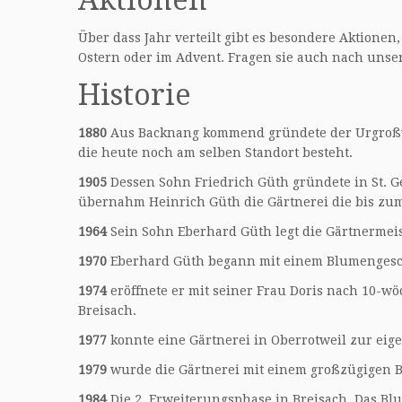
Aktionen
Über dass Jahr verteilt gibt es besondere Aktionen
Ostern oder im Advent. Fragen sie auch nach unse
Historie
1880
Aus Backnang kommend gründete der Urgroßva
die heute noch am selben Standort besteht.
1905
Dessen Sohn Friedrich Güth gründete in St. G
übernahm Heinrich Güth die Gärtnerei die bis zum
1964
Sein Sohn Eberhard Güth legt die Gärtnermei
1970
Eberhard Güth begann mit einem Blumengesch
1974
eröffnete er mit seiner Frau Doris nach 10-w
Breisach.
1977
konnte eine Gärtnerei in Oberrotweil zur ei
1979
wurde die Gärtnerei mit einem großzügigen B
1984
Die 2. Erweiterungsphase in Breisach. Das B