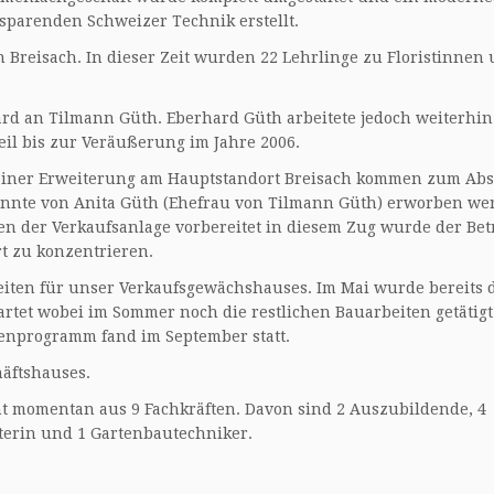
sparenden Schweizer Technik erstellt.
n Breisach. In dieser Zeit wurden 22 Lehrlinge zu Floristinnen
ard an Tilmann Güth. Eberhard Güth arbeitete jedoch weiterhin
weil bis zur Veräußerung im Jahre 2006.
iner Erweiterung am Hauptstandort Breisach kommen zum Abs
onnte von Anita Güth (Ehefrau von Tilmann Güth) erworben we
n der Verkaufsanlage vorbereitet in diesem Zug wurde der Betr
t zu konzentrieren.
ten für unser Verkaufsgewächshauses. Im Mai wurde bereits 
tet wobei im Sommer noch die restlichen Bauarbeiten getätigt
menprogramm fand im September statt.
äftshauses.
t momentan aus 9 Fachkräften. Davon sind 2 Auszubildende, 4
sterin und 1 Gartenbautechniker.