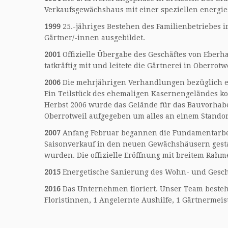
Verkaufsgewächshaus mit einer speziellen energie
1999
25.-jähriges Bestehen des Familienbetriebes i
Gärtner/-innen ausgebildet.
2001
Offizielle Übergabe des Geschäftes von Eberh
tatkräftig mit und leitete die Gärtnerei in Oberrot
2006
Die mehrjährigen Verhandlungen bezüglich e
Ein Teilstück des ehemaligen Kasernengeländes k
Herbst 2006 wurde das Gelände für das Bauvorhabe
Oberrotweil aufgegeben um alles an einem Standor
2007
Anfang Februar begannen die Fundamentarbei
Saisonverkauf in den neuen Gewächshäusern gestar
wurden. Die offizielle Eröffnung mit breitem Rah
2015
Energetische Sanierung des Wohn- und Gesch
2016
Das Unternehmen floriert. Unser Team besteh
Floristinnen, 1 Angelernte Aushilfe, 1 Gärtnermei