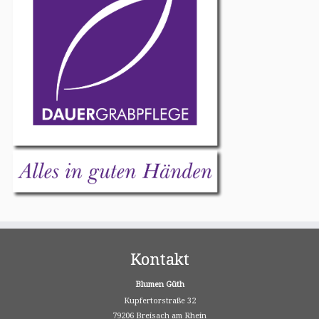
Kontakt
Blumen Güth
Kupfertorstraße 32
79206 Breisach am Rhein