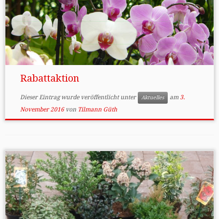
Rabattaktion
Dieser Eintrag wurde veröffentlicht unter
am
3.
Aktuelles
November 2016
von
Tilmann Güth